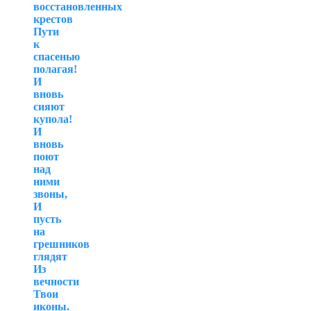
восстановленных
крестов
Пути
к
спасенью
полагая!
И
вновь
сияют
купола!
И
вновь
поют
над
ними
звоны,
И
пусть
на
грешников
глядят
Из
вечности
Твои
иконы.