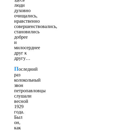
люди
духовно
очищались,
нравственно
совершенствовались,
становились
добрее
и
милосерднее
друг к
другу…
П
оследний
раз
колокольный
звон
петропавловцы
слушали
весной
1929
года.
Был
он,
как