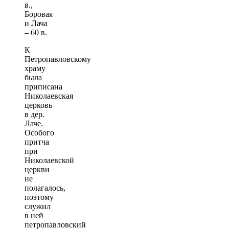
в.,
Боровая
и Лача
– 60 в.
К
Петропавловскому
храму
была
приписана
Николаевская
церковь
в дер.
Лаче.
Особого
притча
при
Николаевской
церкви
не
полагалось,
поэтому
служил
в ней
петропавловский