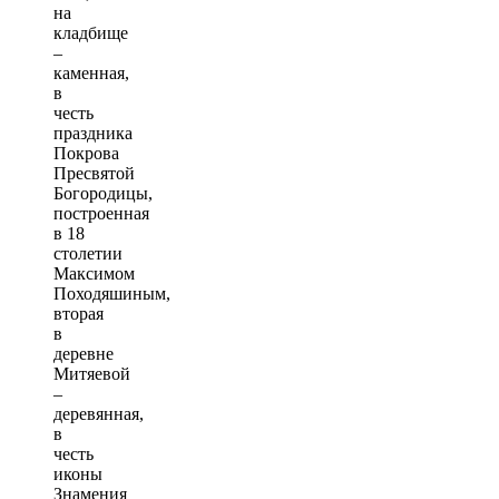
на
кладбище
–
каменная,
в
честь
праздника
Покрова
Пресвятой
Богородицы,
построенная
в 18
столетии
Максимом
Походяшиным,
вторая
в
деревне
Митяевой
–
деревянная,
в
честь
иконы
Знамения