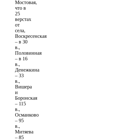
Мостовая,
что в
25
верстах
от
села,
Воскресенская
– в 30
в.,
Половинная
– в 16
в.,
Денежкина
– 33
в.,
Вишера
и
Боронская
– 115
в.,
Османково
– 95
в.,
Митяева
– 85