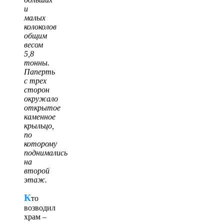
и
малых
колоколов
общим
весом
5,8
тонны.
Паперть
с трех
сторон
окружало
открытое
каменное
крыльцо,
по
которому
поднимались
на
второй
этаж.
К
то
возводил
храм –