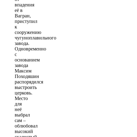
впадения
её в
Вагран,
приступил
к
сооружению
чугуноплавильного
завода.
Одновременно
с
основанием
завода
Максим
Походяшин
распорядился
выстроить
церковь.
Место
для
неё
выбрал
сам –
облюбовал
высокий
скалистый