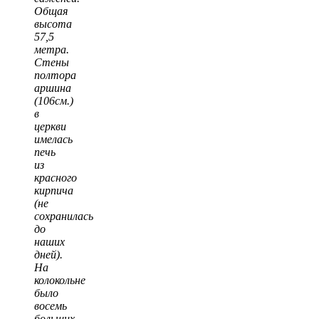
Общая
высота
57,5
метра.
Стены
полтора
аршина
(106см.)
в
церкви
имелась
печь
из
красного
кирпича
(не
сохранилась
до
наших
дней).
На
колокольне
было
восемь
больших