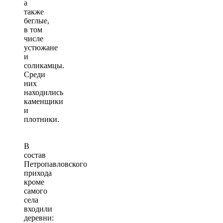
а
также
беглые,
в том
числе
устюжане
и
соликамцы.
Среди
них
находились
каменщики
и
плотники.
В
состав
Петропавловского
прихода
кроме
самого
села
входили
деревни: