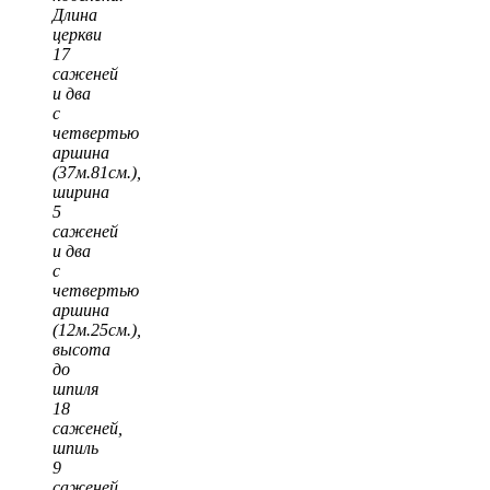
Длина
церкви
17
саженей
и два
с
четвертью
аршина
(37м.81см.),
ширина
5
саженей
и два
с
четвертью
аршина
(12м.25см.),
высота
до
шпиля
18
саженей,
шпиль
9
саженей.