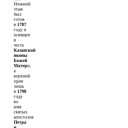
Нижний
этаж
был
готов
в
1787
году и
освящен
в
честь
Казанской
иконы
Божей
Матер
и,
а
верхний
храм
лишь
в
179
8
году
во
имя
святых
апостолов
Петра
и