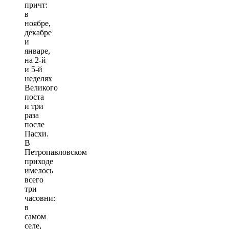
причт:
в
ноябре,
декабре
и
январе,
на 2-й
и 5-й
неделях
Великого
поста
и три
раза
после
Пасхи.
В
Петропавловском
приходе
имелось
всего
три
часовни:
в
самом
селе,