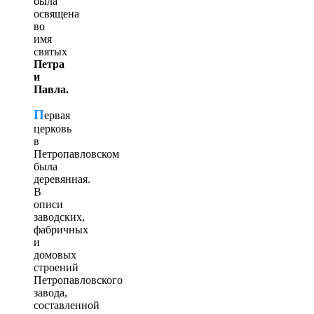
была
освящена
во
имя
святых
Петра
и
Павла.
П
ервая
церковь
в
Петропавловском
была
деревянная.
В
описи
заводских,
фабричных
и
домовых
строений
Петропавловского
завода,
составленной