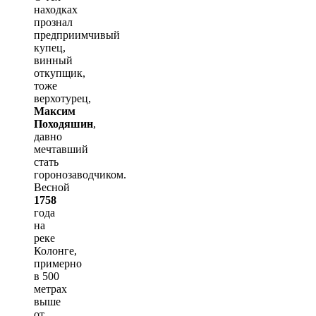
находках
прознал
предприимчивый
купец,
винный
откупщик,
тоже
верхотурец,
Максим
Походяшин
,
давно
мечтавший
стать
горонозаводчиком.
Весной
1758
года
на
реке
Колонге,
примерно
в 500
метрах
выше
от