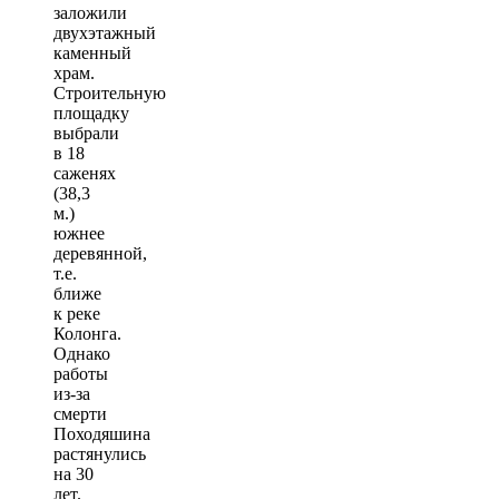
заложили
двухэтажный
каменный
храм.
Строительную
площадку
выбрали
в 18
саженях
(38,3
м.)
южнее
деревянной,
т.е.
ближе
к реке
Колонга.
Однако
работы
из-за
смерти
Походяшина
растянулись
на 30
лет.