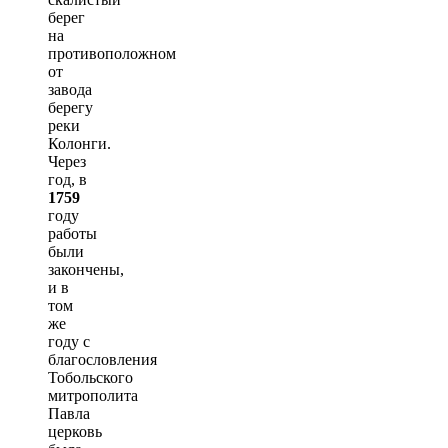
берег
на
противоположном
от
завода
берегу
реки
Колонги.
Через
год, в
1759
году
работы
были
закончены,
и в
том
же
году с
благословления
Тобольского
митрополита
Павла
церковь