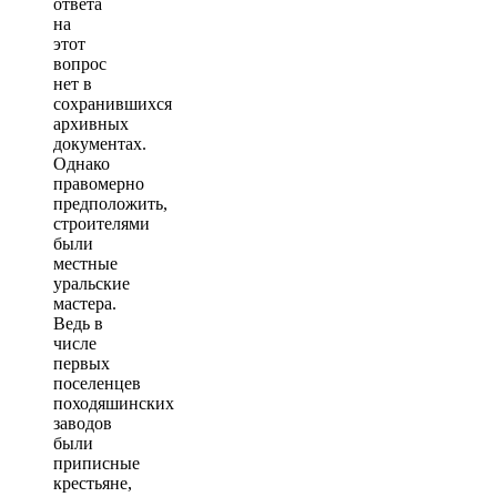
ответа
на
этот
вопрос
нет в
сохранившихся
архивных
документах.
Однако
правомерно
предположить,
строителями
были
местные
уральские
мастера.
Ведь в
числе
первых
поселенцев
походяшинских
заводов
были
приписные
крестьяне,