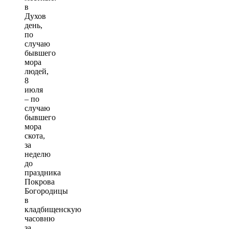
в
Духов
день,
по
случаю
бывшего
мора
людей,
8
июля
– по
случаю
бывшего
мора
скота,
за
неделю
до
праздника
Покрова
Богородицы
в
кладбищенскую
часовню
за