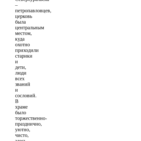
–
петропавловцев,
церковь
была
центральным
местом,
куда
охотно
приходили
старики
и
дети,
люди
всех
званий
и
сословий.
В
храме
было
торжественно-
празднично,
уютно,
чисто,
здесь