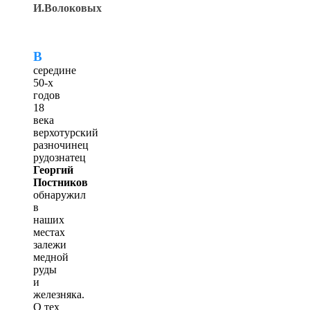
И.Волоковых
В
середине
50-х
годов
18
века
верхотурский
разночинец
рудознатец
Георгий
Постников
обнаружил
в
наших
местах
залежи
медной
руды
и
железняка.
О тех