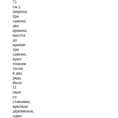
71
см.),
ширина
три
сажени
два
аршина,
высота
до
крыши
три
сажени,
крыт
тонким
тесом
в два
ряда,
было
11
окон
со
ставнями,
крыльцо
деревянное,
одни