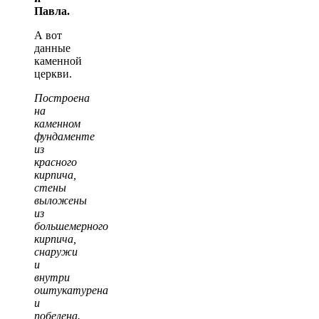
Павла.
А вот
данные
каменной
церкви.
Построена
на
каменном
фундаменте
из
красного
кирпича,
стены
выложены
из
большемерного
кирпича,
снаружи
и
внутри
оштукатурена
и
побелена.