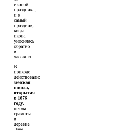
иконой
праздника,
и в
самый
праздник,
когда
икона
уносилась
обратно
в
часовню.
В
приходе
действовали:
земская
школа,
открытая
в 1876
году
,
школа
грамоты
в
деревне
Лаче,