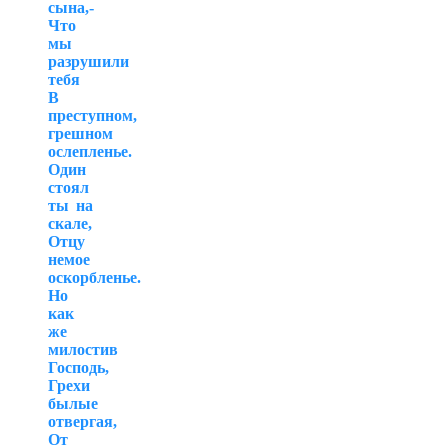
сына,-
Что
мы
разрушили
тебя
В
преступном,
грешном
ослепленье.
Один
стоял
ты на
скале,
Отцу
немое
оскорбленье.
Но
как
же
милостив
Господь,
Грехи
былые
отвергая,
От