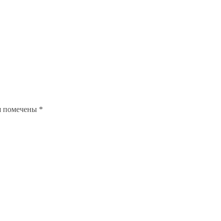
я помечены
*