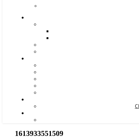
С
1613933551509