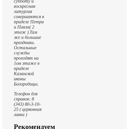
субботу и
воскресная
литургия
совершаются в
приделе Петра
и Павла( 2
этаж ).
Там
же и большие
праздники.
Остальные
службы
проходят на
1ом этаже в
приделе
Казанской
иконы
Богородицы.
Телефон для
справок: 8
(343) 80-3-10-
25 ( церковная
лавка )
Рекомендуем