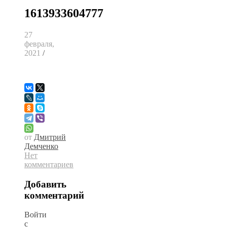
1613933604777
27
февраля,
2021
/
от
Дмитрий
Демченко
Нет
комментариев
Добавить
комментарий
Войти
с