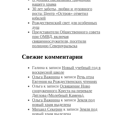
нашего храма
30 лет заботы, любви и духовного
роста: Центр «Остров» отметил
юбилей
Рождественский свет для особенных
душ
Представители Общественного совета
при ОМВД, включая
священнослужителя, посетили
полицию Североуральска
Свежие комментарии
Галина
к записи
Новый учебный год в
воскресной школе
Ольга Важнина
к записи
Речь отца
Евгения на Рождественских чтениях
Ольга
к записи
Освящение Ново
сооруженного Креста на перевале
Дятлова (Молебный Камень).
Ольга Важнина
к записи
Земля под
новый храм выделена
Михаил Секерин
к записи
Земля под
новый храм выделена