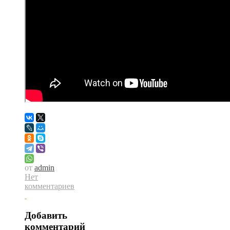
от
admin
Нет
комментариев
Добавить
комментарий