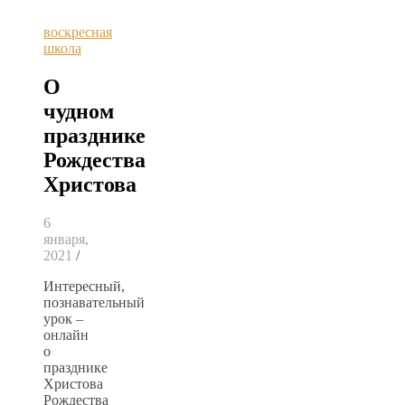
воскресная
школа
О
чудном
празднике
Рождества
Христова
6
января,
2021
/
Интересный,
познавательный
урок –
онлайн
о
празднике
Христова
Рождества