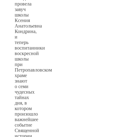
провела
завуч
школы
Ксения
Анатольевна
Кондрина,
и
теперь
воспитанники
воскресной
школы
при
Петропавловском
храме
знают
о семи
чудесных
тайнах
дня, в
котором
произошло
важнейшее
событие
Священной
истории