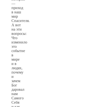
—
приход
в наш
мир
Спасителя.
А вот
на эти
вопросы:
Что
изменило
это
событие
в
мире
и в
людях,
почему
и
зачем
Бог
даровал
нам
Самого
Себя
и как