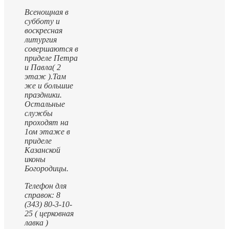
Всенощная в
субботу и
воскресная
литургия
совершаются в
приделе Петра
и Павла( 2
этаж ).
Там
же и большие
праздники.
Остальные
службы
проходят на
1ом этаже в
приделе
Казанской
иконы
Богородицы.
Телефон для
справок: 8
(343) 80-3-10-
25 ( церковная
лавка )