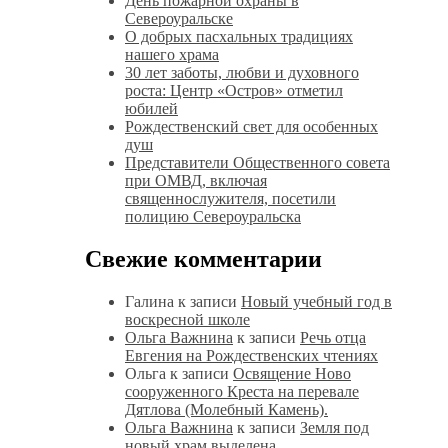
День пожарной охраны в
Североуральске
О добрых пасхальных традициях
нашего храма
30 лет заботы, любви и духовного
роста: Центр «Остров» отметил
юбилей
Рождественский свет для особенных
душ
Представители Общественного совета
при ОМВД, включая
священнослужителя, посетили
полицию Североуральска
Свежие комментарии
Галина
к записи
Новый учебный год в
воскресной школе
Ольга Важнина
к записи
Речь отца
Евгения на Рождественских чтениях
Ольга
к записи
Освящение Ново
сооруженного Креста на перевале
Дятлова (Молебный Камень).
Ольга Важнина
к записи
Земля под
новый храм выделена