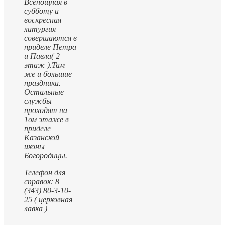
Всенощная в
субботу и
воскресная
литургия
совершаются в
приделе Петра
и Павла( 2
этаж ).
Там
же и большие
праздники.
Остальные
службы
проходят на
1ом этаже в
приделе
Казанской
иконы
Богородицы.
Телефон для
справок: 8
(343) 80-3-10-
25 ( церковная
лавка )