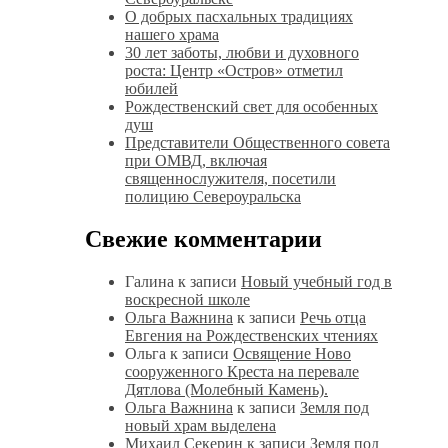
О добрых пасхальных традициях
нашего храма
30 лет заботы, любви и духовного
роста: Центр «Остров» отметил
юбилей
Рождественский свет для особенных
душ
Представители Общественного совета
при ОМВД, включая
священнослужителя, посетили
полицию Североуральска
Свежие комментарии
Галина
к записи
Новый учебный год в
воскресной школе
Ольга Важнина
к записи
Речь отца
Евгения на Рождественских чтениях
Ольга
к записи
Освящение Ново
сооруженного Креста на перевале
Дятлова (Молебный Камень).
Ольга Важнина
к записи
Земля под
новый храм выделена
Михаил Секерин
к записи
Земля под