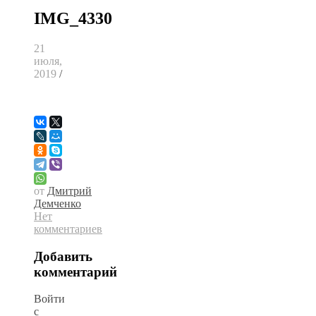
IMG_4330
21
июля,
2019
/
от
Дмитрий
Демченко
Нет
комментариев
Добавить
комментарий
Войти
с