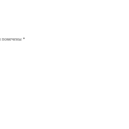
я помечены
*