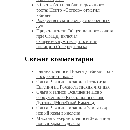
30 лет заботы, любви и духовного
роста: Центр «Остров» отметил
юбилей
Рождественский свет для особенных
душ
Представители Общественного совета
при ОМВД, включая
священнослужителя, посетили
полицию Североуральска
Свежие комментарии
Галина
к записи
Новый учебный год в
воскресной школе
Ольга Важнина
к записи
Речь отца
Евгения на Рождественских чтениях
Ольга
к записи
Освящение Ново
сооруженного Креста на перевале
Дятлова (Молебный Камень).
Ольга Важнина
к записи
Земля под
новый храм выделена
Михаил Секерин
к записи
Земля под
новый храм выделена