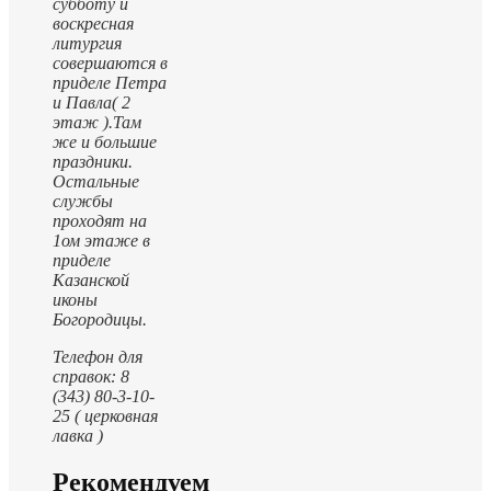
субботу и
воскресная
литургия
совершаются в
приделе Петра
и Павла( 2
этаж ).
Там
же и большие
праздники.
Остальные
службы
проходят на
1ом этаже в
приделе
Казанской
иконы
Богородицы.
Телефон для
справок: 8
(343) 80-3-10-
25 ( церковная
лавка )
Рекомендуем