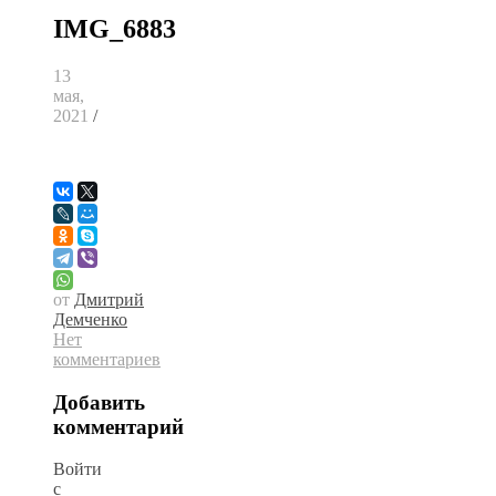
IMG_6883
13
мая,
2021
/
от
Дмитрий
Демченко
Нет
комментариев
Добавить
комментарий
Войти
с