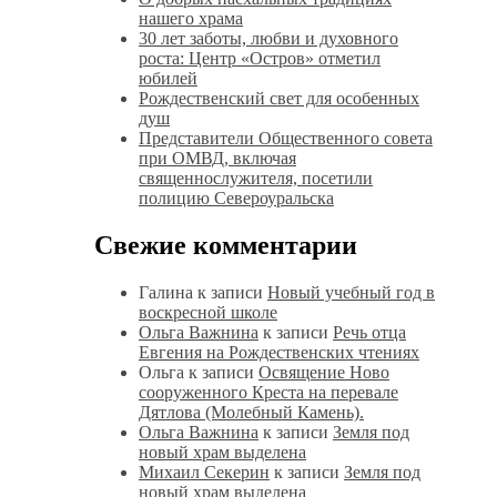
нашего храма
30 лет заботы, любви и духовного
роста: Центр «Остров» отметил
юбилей
Рождественский свет для особенных
душ
Представители Общественного совета
при ОМВД, включая
священнослужителя, посетили
полицию Североуральска
Свежие комментарии
Галина
к записи
Новый учебный год в
воскресной школе
Ольга Важнина
к записи
Речь отца
Евгения на Рождественских чтениях
Ольга
к записи
Освящение Ново
сооруженного Креста на перевале
Дятлова (Молебный Камень).
Ольга Важнина
к записи
Земля под
новый храм выделена
Михаил Секерин
к записи
Земля под
новый храм выделена