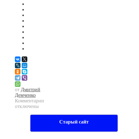
от
Дмитрий
Демченко
Комментарии
к
отключены
записи
Храм
Старый сайт
в
годы
советской