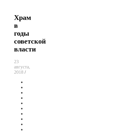
Храм
в
годы
советской
власти
23
августа,
2018
/