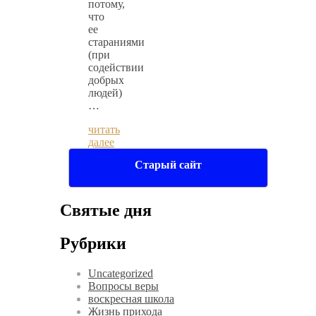
потому,
что
ее
стараниями
(при
содействии
добрых
людей)
…
читать
далее
Старый сайт
Святые дня
Рубрики
Uncategorized
Вопросы веры
воскресная школа
Жизнь прихода