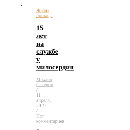
Жизнь
прихода
15
лет
на
службе
у
милосердия
Михаил
Секерин
/
11
апреля,
2019
/
Нет
комментариев