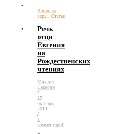
Вопросы
веры
,
Статьи
Речь
отца
Евгения
на
Рождественских
чтениях
Михаил
Секерин
/
25
октября,
2019
/
1
комментарий