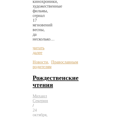
кинохроники,
художественные
фильмы,
сериал
17
мгновений
весны,
да
несколько…
читать
далее
Новости
,
Православным
родителям
Рождественские
чтения
Михаил
Секерин
/
24
октября,