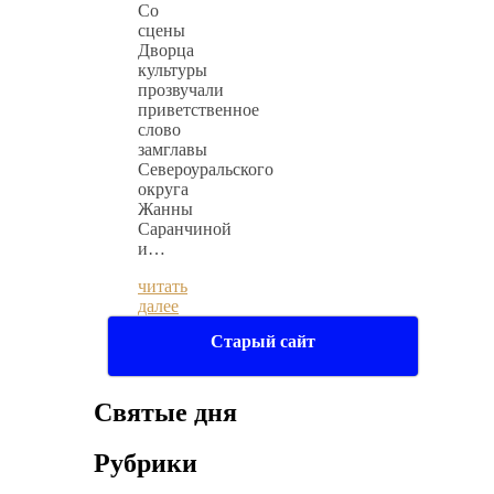
Со
сцены
Дворца
культуры
прозвучали
приветственное
слово
замглавы
Североуральского
округа
Жанны
Саранчиной
и…
читать
далее
Старый сайт
Святые дня
Рубрики