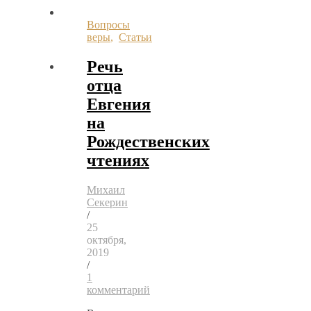
Вопросы
веры
,
Статьи
Речь
отца
Евгения
на
Рождественских
чтениях
Михаил
Секерин
/
25
октября,
2019
/
1
комментарий