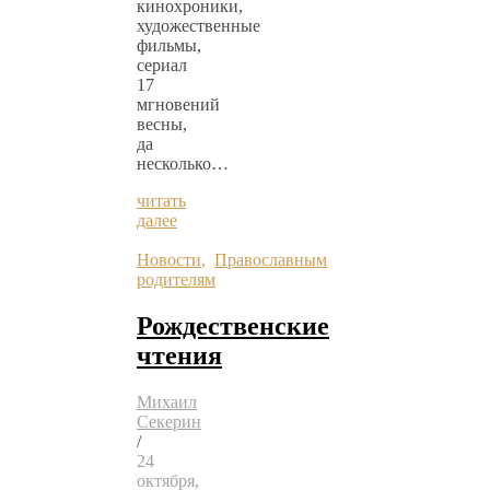
кинохроники,
художественные
фильмы,
сериал
17
мгновений
весны,
да
несколько…
читать
далее
Новости
,
Православным
родителям
Рождественские
чтения
Михаил
Секерин
/
24
октября,