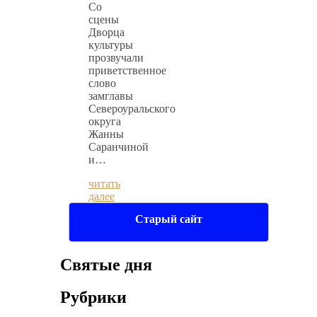
Со
сцены
Дворца
культуры
прозвучали
приветственное
слово
замглавы
Североуральского
округа
Жанны
Саранчиной
и…
читать
далее
Старый сайт
Святые дня
Рубрики