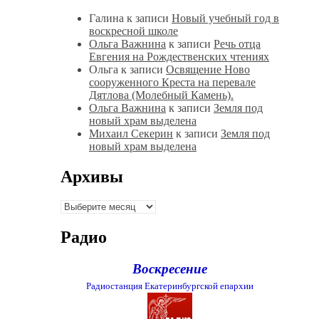
Галина
к записи
Новый учебный год в
воскресной школе
Ольга Важнина
к записи
Речь отца
Евгения на Рождественских чтениях
Ольга
к записи
Освящение Ново
сооруженного Креста на перевале
Дятлова (Молебный Камень).
Ольга Важнина
к записи
Земля под
новый храм выделена
Михаил Секерин
к записи
Земля под
новый храм выделена
Архивы
Архивы
Радио
Воскресение
Радиостанция Екатеринбургской епархии