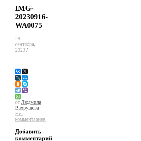
IMG-
20230916-
WA0075
28
сентября,
2023
/
от
Людмила
Вахрушева
Нет
комментариев
Добавить
комментарий