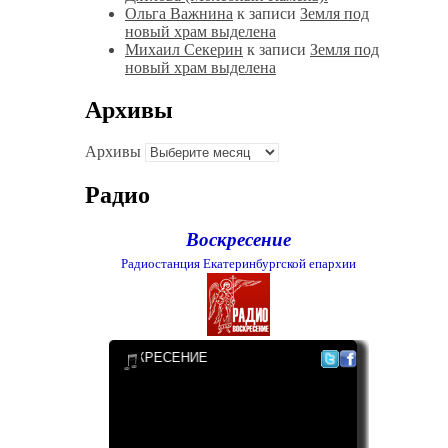
Ольга Важнина
к записи
Земля под
новый храм выделена
Михаил Секерин
к записи
Земля под
новый храм выделена
Архивы
Архивы
Радио
Воскресение
Радиостанция Екатеринбургской епархии