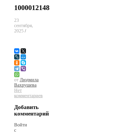
1000012148
23
сентября,
2025
/
от
Людмила
Вахрушева
Нет
комментариев
Добавить
комментарий
Войти
с