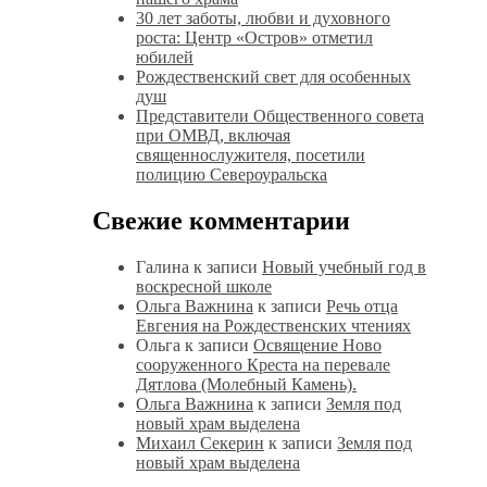
30 лет заботы, любви и духовного
роста: Центр «Остров» отметил
юбилей
Рождественский свет для особенных
душ
Представители Общественного совета
при ОМВД, включая
священнослужителя, посетили
полицию Североуральска
Свежие комментарии
Галина
к записи
Новый учебный год в
воскресной школе
Ольга Важнина
к записи
Речь отца
Евгения на Рождественских чтениях
Ольга
к записи
Освящение Ново
сооруженного Креста на перевале
Дятлова (Молебный Камень).
Ольга Важнина
к записи
Земля под
новый храм выделена
Михаил Секерин
к записи
Земля под
новый храм выделена