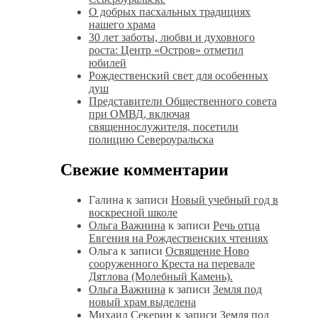
О добрых пасхальных традициях
нашего храма
30 лет заботы, любви и духовного
роста: Центр «Остров» отметил
юбилей
Рождественский свет для особенных
душ
Представители Общественного совета
при ОМВД, включая
священнослужителя, посетили
полицию Североуральска
Свежие комментарии
Галина
к записи
Новый учебный год в
воскресной школе
Ольга Важнина
к записи
Речь отца
Евгения на Рождественских чтениях
Ольга
к записи
Освящение Ново
сооруженного Креста на перевале
Дятлова (Молебный Камень).
Ольга Важнина
к записи
Земля под
новый храм выделена
Михаил Секерин
к записи
Земля под