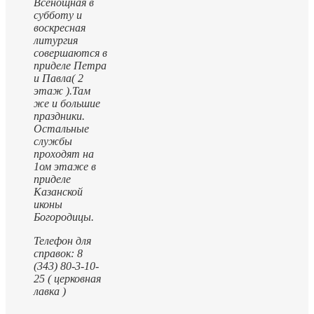
Всенощная в
субботу и
воскресная
литургия
совершаются в
приделе Петра
и Павла( 2
этаж ).
Там
же и большие
праздники.
Остальные
службы
проходят на
1ом этаже в
приделе
Казанской
иконы
Богородицы.
Телефон для
справок: 8
(343) 80-3-10-
25 ( церковная
лавка )