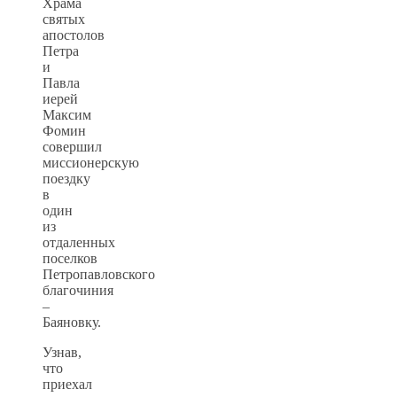
Храма
святых
апостолов
Петра
и
Павла
иерей
Максим
Фомин
совершил
миссионерскую
поездку
в
один
из
отдаленных
поселков
Петропавловского
благочиния
–
Баяновку.
Узнав,
что
приехал