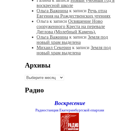
Галина
к записи
Новый учебный год в
воскресной школе
Ольга Важнина
к записи
Речь отца
Евгения на Рождественских чтениях
Ольга
к записи
Освящение Ново
сооруженного Креста на перевале
Дятлова (Молебный Камень).
Ольга Важнина
к записи
Земля под
новый храм выделена
Михаил Секерин
к записи
Земля под
новый храм выделена
Архивы
Архивы
Радио
Воскресение
Радиостанция Екатеринбургской епархии