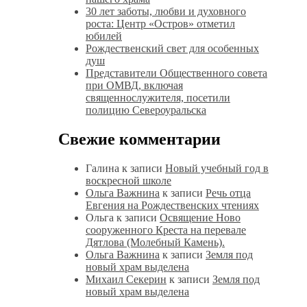
30 лет заботы, любви и духовного
роста: Центр «Остров» отметил
юбилей
Рождественский свет для особенных
душ
Представители Общественного совета
при ОМВД, включая
священнослужителя, посетили
полицию Североуральска
Свежие комментарии
Галина
к записи
Новый учебный год в
воскресной школе
Ольга Важнина
к записи
Речь отца
Евгения на Рождественских чтениях
Ольга
к записи
Освящение Ново
сооруженного Креста на перевале
Дятлова (Молебный Камень).
Ольга Важнина
к записи
Земля под
новый храм выделена
Михаил Секерин
к записи
Земля под
новый храм выделена