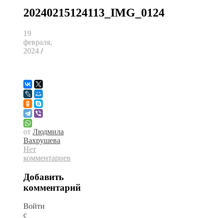
20240215124113_IMG_0124
19
февраля,
2024
/
от
Людмила
Вахрушева
Нет
комментариев
Добавить
комментарий
Войти
с