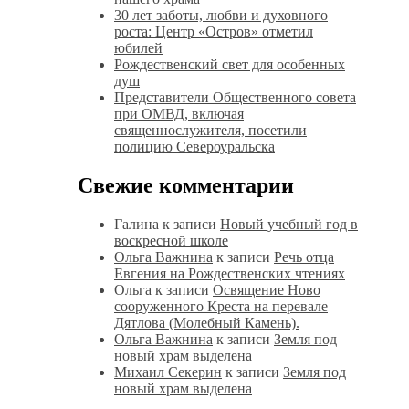
30 лет заботы, любви и духовного
роста: Центр «Остров» отметил
юбилей
Рождественский свет для особенных
душ
Представители Общественного совета
при ОМВД, включая
священнослужителя, посетили
полицию Североуральска
Свежие комментарии
Галина
к записи
Новый учебный год в
воскресной школе
Ольга Важнина
к записи
Речь отца
Евгения на Рождественских чтениях
Ольга
к записи
Освящение Ново
сооруженного Креста на перевале
Дятлова (Молебный Камень).
Ольга Важнина
к записи
Земля под
новый храм выделена
Михаил Секерин
к записи
Земля под
новый храм выделена