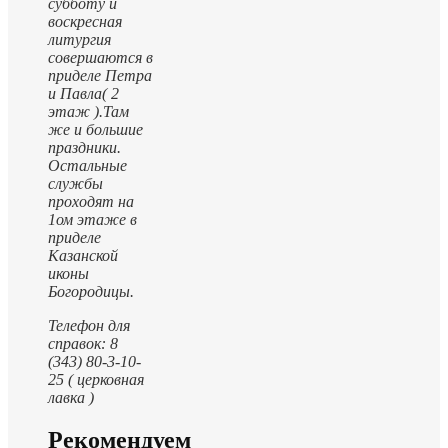
субботу и
воскресная
литургия
совершаются в
приделе Петра
и Павла( 2
этаж ).
Там
же и большие
праздники.
Остальные
службы
проходят на
1ом этаже в
приделе
Казанской
иконы
Богородицы.
Телефон для
справок: 8
(343) 80-3-10-
25 ( церковная
лавка )
Рекомендуем