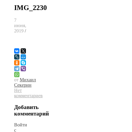
IMG_2230
7
июня,
2019
/
от
Михаил
Секерин
Нет
комментариев
Добавить
комментарий
Войти
с