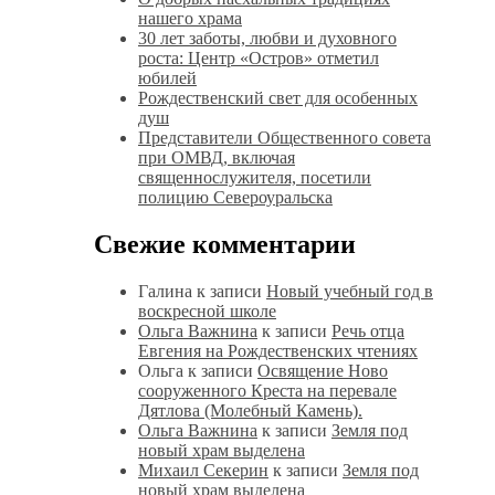
нашего храма
30 лет заботы, любви и духовного
роста: Центр «Остров» отметил
юбилей
Рождественский свет для особенных
душ
Представители Общественного совета
при ОМВД, включая
священнослужителя, посетили
полицию Североуральска
Свежие комментарии
Галина
к записи
Новый учебный год в
воскресной школе
Ольга Важнина
к записи
Речь отца
Евгения на Рождественских чтениях
Ольга
к записи
Освящение Ново
сооруженного Креста на перевале
Дятлова (Молебный Камень).
Ольга Важнина
к записи
Земля под
новый храм выделена
Михаил Секерин
к записи
Земля под
новый храм выделена