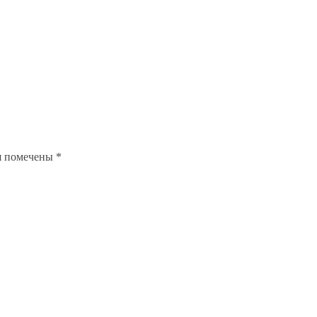
я помечены
*