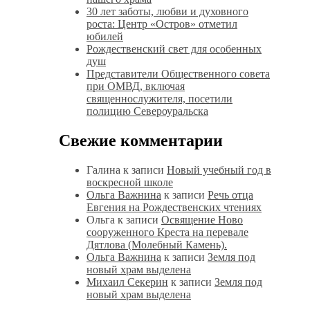
30 лет заботы, любви и духовного
роста: Центр «Остров» отметил
юбилей
Рождественский свет для особенных
душ
Представители Общественного совета
при ОМВД, включая
священнослужителя, посетили
полицию Североуральска
Свежие комментарии
Галина
к записи
Новый учебный год в
воскресной школе
Ольга Важнина
к записи
Речь отца
Евгения на Рождественских чтениях
Ольга
к записи
Освящение Ново
сооруженного Креста на перевале
Дятлова (Молебный Камень).
Ольга Важнина
к записи
Земля под
новый храм выделена
Михаил Секерин
к записи
Земля под
новый храм выделена