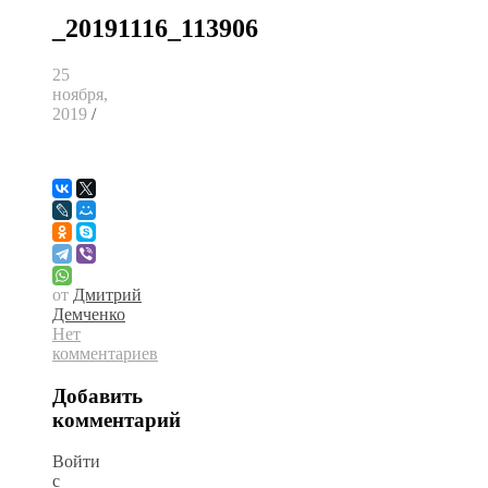
_20191116_113906
25
ноября,
2019
/
от
Дмитрий
Демченко
Нет
комментариев
Добавить
комментарий
Войти
с