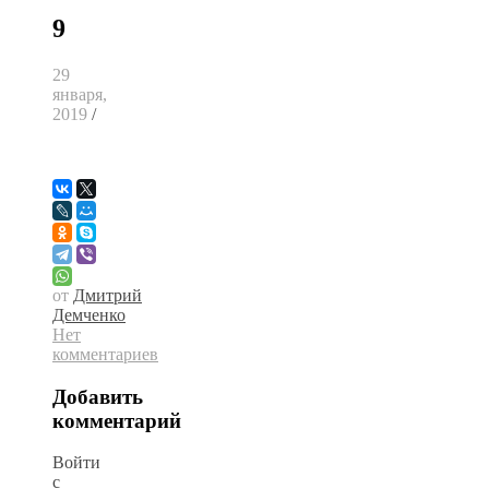
9
29
января,
2019
/
от
Дмитрий
Демченко
Нет
комментариев
Добавить
комментарий
Войти
с