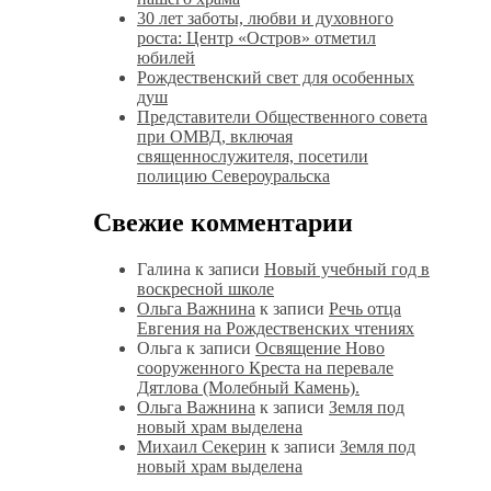
30 лет заботы, любви и духовного
роста: Центр «Остров» отметил
юбилей
Рождественский свет для особенных
душ
Представители Общественного совета
при ОМВД, включая
священнослужителя, посетили
полицию Североуральска
Свежие комментарии
Галина
к записи
Новый учебный год в
воскресной школе
Ольга Важнина
к записи
Речь отца
Евгения на Рождественских чтениях
Ольга
к записи
Освящение Ново
сооруженного Креста на перевале
Дятлова (Молебный Камень).
Ольга Важнина
к записи
Земля под
новый храм выделена
Михаил Секерин
к записи
Земля под
новый храм выделена