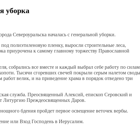
я уборка
рода Североуральска началась с генеральной уборки.
 под полиэтиленовую пленку, выросли строительные леса,
рка приурочена к самому главному торжеству Православной
еля, собрались все вместе и каждый выбрал себе работу по силам
 копоти. Тысячи сгоревших свечей покрыли серым налетом своды
м работ велик, и на приведение храма в порядок отведено три
йская служба. Преосвященный Алексий, епископ Серовский и
ит Литургию Преждеосвященных Даров.
сенощного бдения пройдет первое освещение веточек вербы.
ение или Вход Господень в Иерусалим.