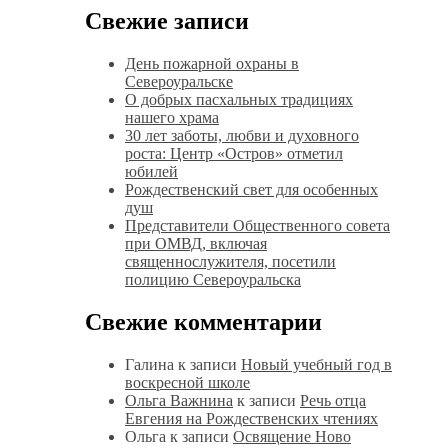
Свежие записи
День пожарной охраны в
Североуральске
О добрых пасхальных традициях
нашего храма
30 лет заботы, любви и духовного
роста: Центр «Остров» отметил
юбилей
Рождественский свет для особенных
душ
Представители Общественного совета
при ОМВД, включая
священнослужителя, посетили
полицию Североуральска
Свежие комментарии
Галина
к записи
Новый учебный год в
воскресной школе
Ольга Важнина
к записи
Речь отца
Евгения на Рождественских чтениях
Ольга
к записи
Освящение Ново