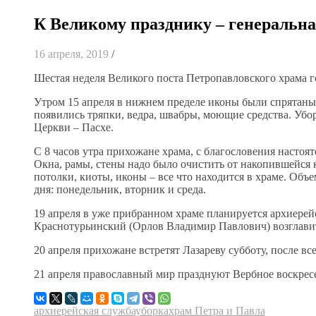
К Великому празднику – генеральна
16 апреля, 2019
/
Шестая неделя Великого поста Петропавловского храма го
Утром 15 апреля в нижнем пределе иконы были спрятаны
появились тряпки, ведра, швабры, моющие средства. Убо
Церкви – Пасхе.
С 8 часов утра прихожане храма, с благословения настоят
Окна, рамы, стены надо было очистить от накопившейся
потолки, киоты, иконы – все что находится в храме. Объе
дня: понедельник, вторник и среда.
19 апреля в уже прибранном храме планируется архиере
Краснотурьинский (Орлов Владимир Павлович) возглав
20 апреля прихожане встретят Лазареву субботу, после в
21 апреля православный мир празднуют Вербное воскрес
архиерейская служба
уборка
храм Петра и Павла