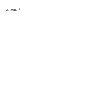
я помечены
*