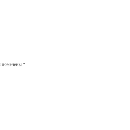
я помечены
*