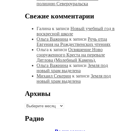
полицию Североуральска
Свежие комментарии
Галина
к записи
Новый учебный год в
воскресной школе
Ольга Важнина
к записи
Речь отца
Евгения на Рождественских чтениях
Ольга
к записи
Освящение Ново
сооруженного Креста на перевале
Дятлова (Молебный Камень).
Ольга Важнина
к записи
Земля под
новый храм выделена
Михаил Секерин
к записи
Земля под
новый храм выделена
Архивы
Архивы
Радио