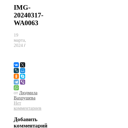
IMG-
20240317-
WA0063
19
марта,
2024
/
от
Людмила
Вахрушева
Нет
комментариев
Добавить
комментарий