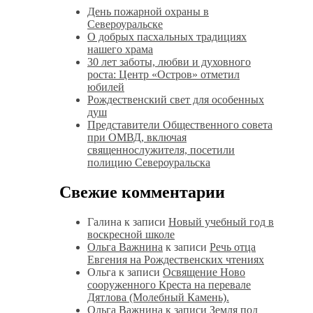
День пожарной охраны в
Североуральске
О добрых пасхальных традициях
нашего храма
30 лет заботы, любви и духовного
роста: Центр «Остров» отметил
юбилей
Рождественский свет для особенных
душ
Представители Общественного совета
при ОМВД, включая
священнослужителя, посетили
полицию Североуральска
Свежие комментарии
Галина
к записи
Новый учебный год в
воскресной школе
Ольга Важнина
к записи
Речь отца
Евгения на Рождественских чтениях
Ольга
к записи
Освящение Ново
сооруженного Креста на перевале
Дятлова (Молебный Камень).
Ольга Важнина
к записи
Земля под