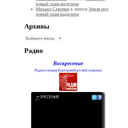
новый храм выделена
Михаил Секерин
к записи
Земля под
новый храм выделена
Архивы
Архивы
Радио
Воскресение
Радиостанция Екатеринбургской епархии