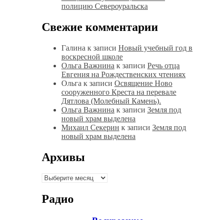
полицию Североуральска
Свежие комментарии
Галина
к записи
Новый учебный год в
воскресной школе
Ольга Важнина
к записи
Речь отца
Евгения на Рождественских чтениях
Ольга
к записи
Освящение Ново
сооруженного Креста на перевале
Дятлова (Молебный Камень).
Ольга Важнина
к записи
Земля под
новый храм выделена
Михаил Секерин
к записи
Земля под
новый храм выделена
Архивы
Архивы
Радио