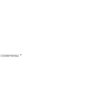
я помечены
*