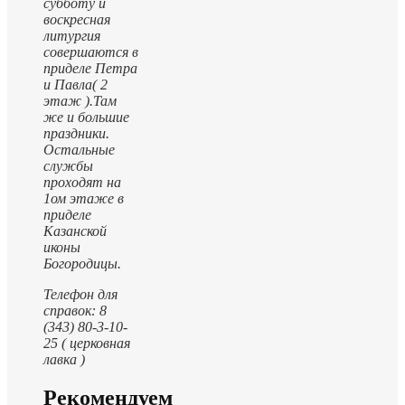
субботу и
воскресная
литургия
совершаются в
приделе Петра
и Павла( 2
этаж ).
Там
же и большие
праздники.
Остальные
службы
проходят на
1ом этаже в
приделе
Казанской
иконы
Богородицы.
Телефон для
справок: 8
(343) 80-3-10-
25 ( церковная
лавка )
Рекомендуем