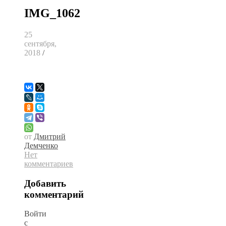
IMG_1062
25
сентября,
2018
/
от
Дмитрий
Демченко
Нет
комментариев
Добавить
комментарий
Войти
с