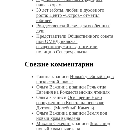
нашего храма
30 лет заботы, любви и духовного
роста: Центр «Остров» отметил
юбилей
Рождественский свет для особенных
душ
Представители Общественного совета
при ОМВД, включая
священнослужителя, посетили
полицию Североуральска
Свежие комментарии
Галина
к записи
Новый учебный год в
воскресной школе
Ольга Важнина
к записи
Речь отца
Евгения на Рождественских чтениях
Ольга
к записи
Освящение Ново
сооруженного Креста на перевале
Дятлова (Молебный Камень).
Ольга Важнина
к записи
Земля под
новый храм выделена
Михаил Секерин
к записи
Земля под
новый храм выделена