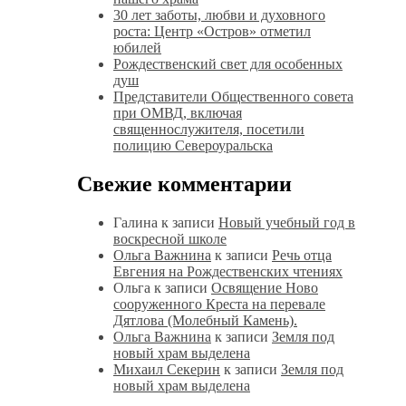
30 лет заботы, любви и духовного
роста: Центр «Остров» отметил
юбилей
Рождественский свет для особенных
душ
Представители Общественного совета
при ОМВД, включая
священнослужителя, посетили
полицию Североуральска
Свежие комментарии
Галина
к записи
Новый учебный год в
воскресной школе
Ольга Важнина
к записи
Речь отца
Евгения на Рождественских чтениях
Ольга
к записи
Освящение Ново
сооруженного Креста на перевале
Дятлова (Молебный Камень).
Ольга Важнина
к записи
Земля под
новый храм выделена
Михаил Секерин
к записи
Земля под
новый храм выделена