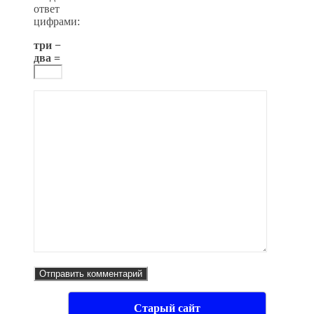
ответ
цифрами:
три −
два =
Старый сайт