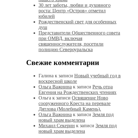
30 лет заботы, любви и духовного
роста: Центр «Остров» отметил
юбилей
Рождественский свет для особенных
душ
Представители Общественного совета
при ОМВД, включая
священнослужителя, посетили
полицию Североуральска
Свежие комментарии
Галина
к записи
Новый учебный год в
воскресной школе
Ольга Важнина
к записи
Речь отца
Евгения на Рождественских чтениях
Ольга
к записи
Освящение Ново
сооруженного Креста на перевале
Дятлова (Молебный Камень).
Ольга Важнина
к записи
Земля под
новый храм выделена
Михаил Секерин
к записи
Земля под
новый храм выделена