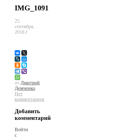
IMG_1091
25
сентября,
2018
/
от
Дмитрий
Демченко
Нет
комментариев
Добавить
комментарий
Войти
с