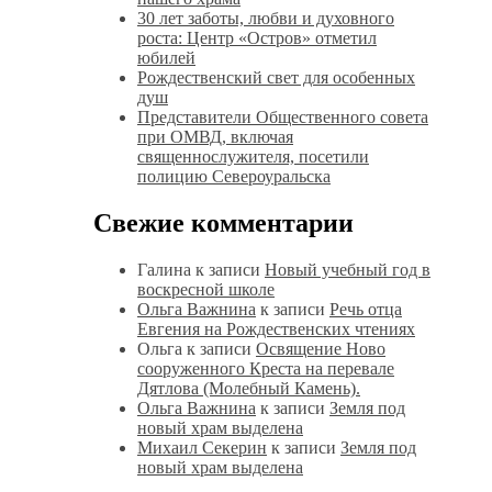
30 лет заботы, любви и духовного
роста: Центр «Остров» отметил
юбилей
Рождественский свет для особенных
душ
Представители Общественного совета
при ОМВД, включая
священнослужителя, посетили
полицию Североуральска
Свежие комментарии
Галина
к записи
Новый учебный год в
воскресной школе
Ольга Важнина
к записи
Речь отца
Евгения на Рождественских чтениях
Ольга
к записи
Освящение Ново
сооруженного Креста на перевале
Дятлова (Молебный Камень).
Ольга Важнина
к записи
Земля под
новый храм выделена
Михаил Секерин
к записи
Земля под
новый храм выделена