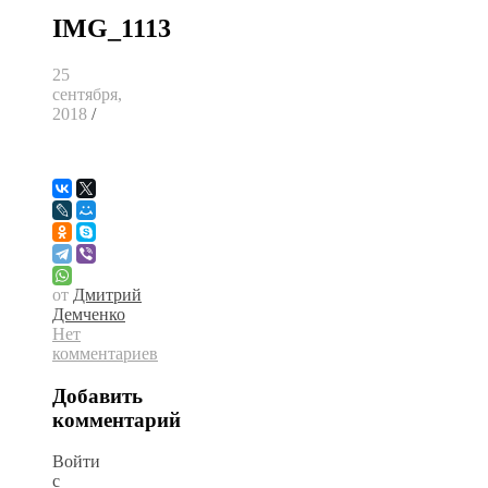
IMG_1113
25
сентября,
2018
/
от
Дмитрий
Демченко
Нет
комментариев
Добавить
комментарий
Войти
с