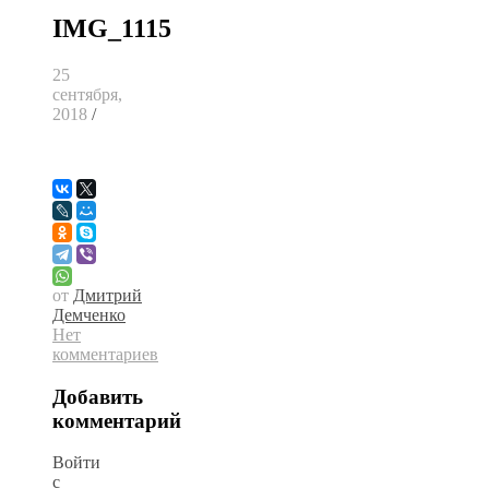
IMG_1115
25
сентября,
2018
/
от
Дмитрий
Демченко
Нет
комментариев
Добавить
комментарий
Войти
с