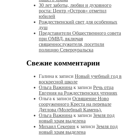
30 лет заботы, любви и духовного
роста: Центр «Остров» отметил
юбилей
Рождественский свет для особенных
душ
Представители Общественного совета
при ОМВД, включая
священнослужителя, посетили
полицию Североуральска
Свежие комментарии
Галина
к записи
Новый учебный год в
воскресной школе
Ольга Важнина
к записи
Речь отца
Евгения на Рождественских чтениях
Ольга
к записи
Освящение Ново
сооруженного Креста на перевале
Дятлова (Молебный Камень).
Ольга Важнина
к записи
Земля под
новый храм выделена
Михаил Секерин
к записи
Земля под
новый храм выделена