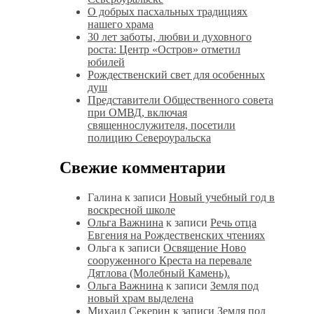
О добрых пасхальных традициях
нашего храма
30 лет заботы, любви и духовного
роста: Центр «Остров» отметил
юбилей
Рождественский свет для особенных
душ
Представители Общественного совета
при ОМВД, включая
священнослужителя, посетили
полицию Североуральска
Свежие комментарии
Галина
к записи
Новый учебный год в
воскресной школе
Ольга Важнина
к записи
Речь отца
Евгения на Рождественских чтениях
Ольга
к записи
Освящение Ново
сооруженного Креста на перевале
Дятлова (Молебный Камень).
Ольга Важнина
к записи
Земля под
новый храм выделена
Михаил Секерин
к записи
Земля под