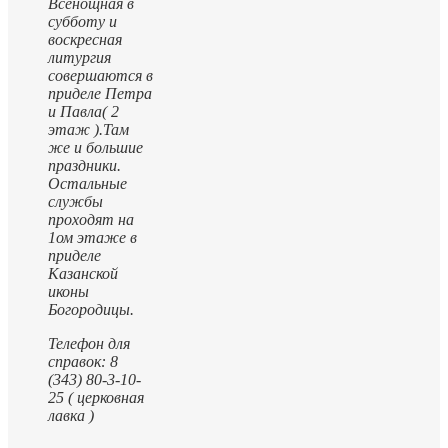
Всенощная в
субботу и
воскресная
литургия
совершаются в
приделе Петра
и Павла( 2
этаж ).
Там
же и большие
праздники.
Остальные
службы
проходят на
1ом этаже в
приделе
Казанской
иконы
Богородицы.
Телефон для
справок: 8
(343) 80-3-10-
25 ( церковная
лавка )