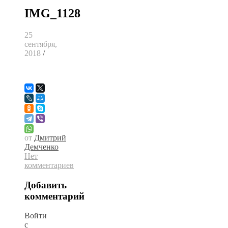
IMG_1128
25
сентября,
2018
/
от
Дмитрий
Демченко
Нет
комментариев
Добавить
комментарий
Войти
с