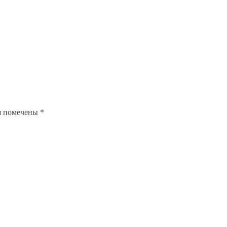
я помечены
*