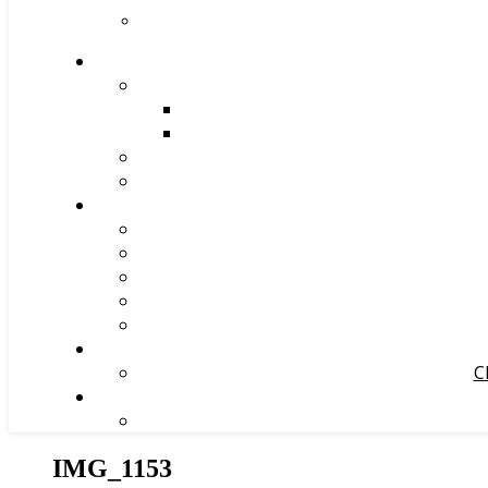
С
IMG_1153