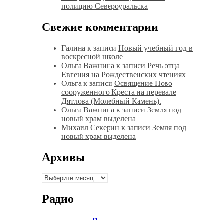
полицию Североуральска
Свежие комментарии
Галина
к записи
Новый учебный год в
воскресной школе
Ольга Важнина
к записи
Речь отца
Евгения на Рождественских чтениях
Ольга
к записи
Освящение Ново
сооруженного Креста на перевале
Дятлова (Молебный Камень).
Ольга Важнина
к записи
Земля под
новый храм выделена
Михаил Секерин
к записи
Земля под
новый храм выделена
Архивы
Архивы
Радио