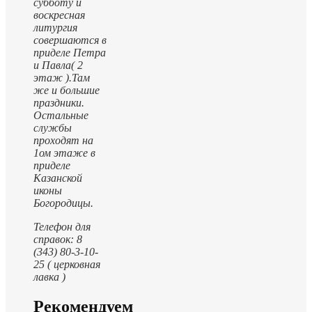
субботу и
воскресная
литургия
совершаются в
приделе Петра
и Павла( 2
этаж ).
Там
же и большие
праздники.
Остальные
службы
проходят на
1ом этаже в
приделе
Казанской
иконы
Богородицы.
Телефон для
справок: 8
(343) 80-3-10-
25 ( церковная
лавка )
Рекомендуем