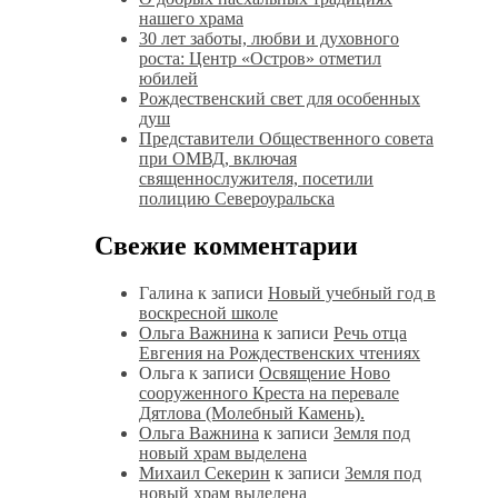
нашего храма
30 лет заботы, любви и духовного
роста: Центр «Остров» отметил
юбилей
Рождественский свет для особенных
душ
Представители Общественного совета
при ОМВД, включая
священнослужителя, посетили
полицию Североуральска
Свежие комментарии
Галина
к записи
Новый учебный год в
воскресной школе
Ольга Важнина
к записи
Речь отца
Евгения на Рождественских чтениях
Ольга
к записи
Освящение Ново
сооруженного Креста на перевале
Дятлова (Молебный Камень).
Ольга Важнина
к записи
Земля под
новый храм выделена
Михаил Секерин
к записи
Земля под
новый храм выделена