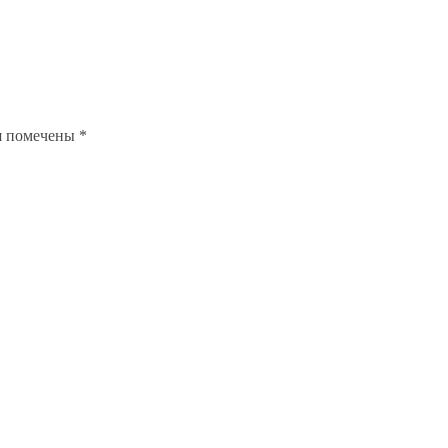
я помечены
*