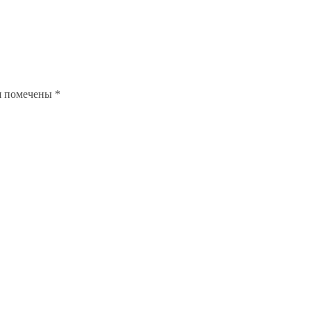
я помечены
*