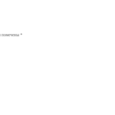
я помечены
*