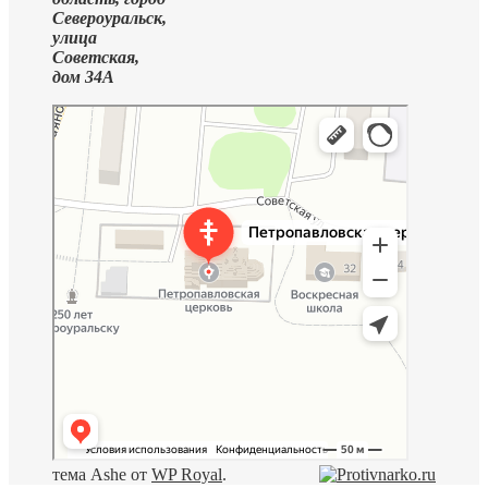
Североуральск,
улица
Советская,
дом 34А
тема Ashe от
WP Royal
.