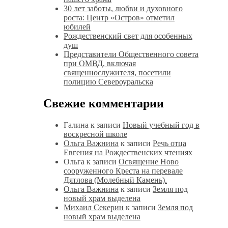
30 лет заботы, любви и духовного
роста: Центр «Остров» отметил
юбилей
Рождественский свет для особенных
душ
Представители Общественного совета
при ОМВД, включая
священнослужителя, посетили
полицию Североуральска
Свежие комментарии
Галина
к записи
Новый учебный год в
воскресной школе
Ольга Важнина
к записи
Речь отца
Евгения на Рождественских чтениях
Ольга
к записи
Освящение Ново
сооруженного Креста на перевале
Дятлова (Молебный Камень).
Ольга Важнина
к записи
Земля под
новый храм выделена
Михаил Секерин
к записи
Земля под
новый храм выделена