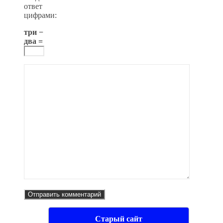
ответ
цифрами:
три −
два =
Старый сайт