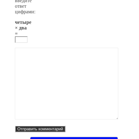
введите
ответ
цифрами:
четыре
× два
=