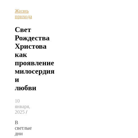
Жизнь
прихода
Свет
Рождества
Христова
как
проявление
милосердия
и
любви
10
января,
2025
/
В
светлые
дни