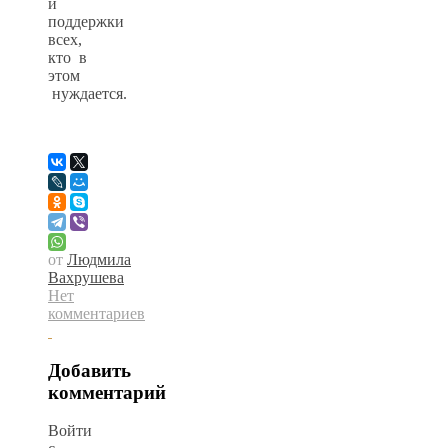
и
поддержки
всех,
кто в
этом
нуждается.
от
Людмила
Вахрушева
Нет
комментариев
Добавить
комментарий
Войти