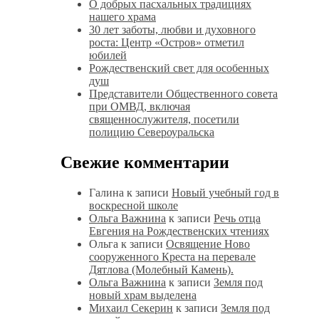
О добрых пасхальных традициях
нашего храма
30 лет заботы, любви и духовного
роста: Центр «Остров» отметил
юбилей
Рождественский свет для особенных
душ
Представители Общественного совета
при ОМВД, включая
священнослужителя, посетили
полицию Североуральска
Свежие комментарии
Галина
к записи
Новый учебный год в
воскресной школе
Ольга Важнина
к записи
Речь отца
Евгения на Рождественских чтениях
Ольга
к записи
Освящение Ново
сооруженного Креста на перевале
Дятлова (Молебный Камень).
Ольга Важнина
к записи
Земля под
новый храм выделена
Михаил Секерин
к записи
Земля под