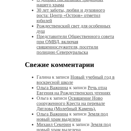
нашего храма
30 лет заботы, любви и духовного
роста: Центр «Остров» отметил
юбилей
Рождественский свет для особенных
душ
Представители Общественного совета
при ОМВД, включая
священнослужителя, посетили
полицию Североуральска
Свежие комментарии
Галина
к записи
Новый учебный год в
воскресной школе
Ольга Важнина
к записи
Речь отца
Евгения на Рождественских чтениях
Ольга
к записи
Освящение Ново
сооруженного Креста на перевале
Дятлова (Молебный Камень).
Ольга Важнина
к записи
Земля под
новый храм выделена
Михаил Секерин
к записи
Земля под
новый храм выделена