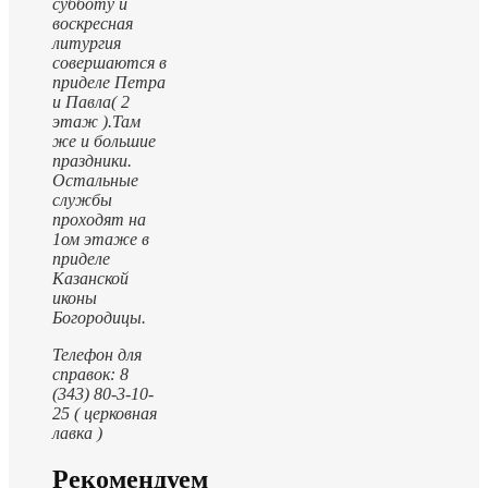
субботу и
воскресная
литургия
совершаются в
приделе Петра
и Павла( 2
этаж ).
Там
же и большие
праздники.
Остальные
службы
проходят на
1ом этаже в
приделе
Казанской
иконы
Богородицы.
Телефон для
справок: 8
(343) 80-3-10-
25 ( церковная
лавка )
Рекомендуем