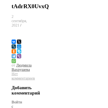
tAdrRX0UvxQ
2
сентября,
2021
/
от
Людмила
Вахрушева
Нет
комментариев
Добавить
комментарий
Войти
с