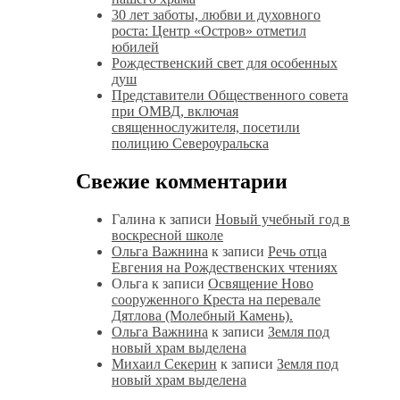
30 лет заботы, любви и духовного
роста: Центр «Остров» отметил
юбилей
Рождественский свет для особенных
душ
Представители Общественного совета
при ОМВД, включая
священнослужителя, посетили
полицию Североуральска
Свежие комментарии
Галина
к записи
Новый учебный год в
воскресной школе
Ольга Важнина
к записи
Речь отца
Евгения на Рождественских чтениях
Ольга
к записи
Освящение Ново
сооруженного Креста на перевале
Дятлова (Молебный Камень).
Ольга Важнина
к записи
Земля под
новый храм выделена
Михаил Секерин
к записи
Земля под
новый храм выделена