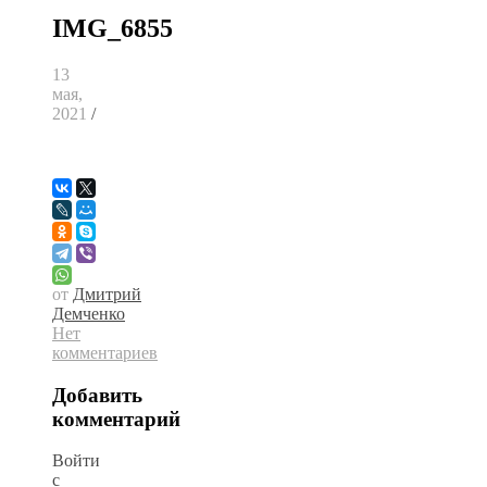
IMG_6855
13
мая,
2021
/
от
Дмитрий
Демченко
Нет
комментариев
Добавить
комментарий
Войти
с