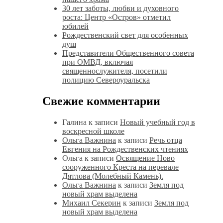
30 лет заботы, любви и духовного
роста: Центр «Остров» отметил
юбилей
Рождественский свет для особенных
душ
Представители Общественного совета
при ОМВД, включая
священнослужителя, посетили
полицию Североуральска
Свежие комментарии
Галина
к записи
Новый учебный год в
воскресной школе
Ольга Важнина
к записи
Речь отца
Евгения на Рождественских чтениях
Ольга
к записи
Освящение Ново
сооруженного Креста на перевале
Дятлова (Молебный Камень).
Ольга Важнина
к записи
Земля под
новый храм выделена
Михаил Секерин
к записи
Земля под
новый храм выделена