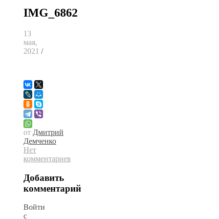
IMG_6862
13
мая,
2021
/
от
Дмитрий
Демченко
Нет
комментариев
Добавить
комментарий
Войти
с