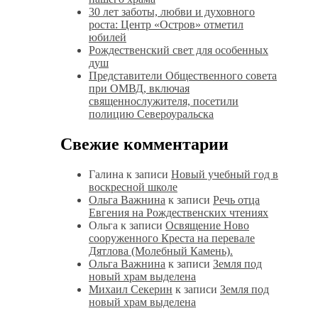
30 лет заботы, любви и духовного
роста: Центр «Остров» отметил
юбилей
Рождественский свет для особенных
душ
Представители Общественного совета
при ОМВД, включая
священнослужителя, посетили
полицию Североуральска
Свежие комментарии
Галина
к записи
Новый учебный год в
воскресной школе
Ольга Важнина
к записи
Речь отца
Евгения на Рождественских чтениях
Ольга
к записи
Освящение Ново
сооруженного Креста на перевале
Дятлова (Молебный Камень).
Ольга Важнина
к записи
Земля под
новый храм выделена
Михаил Секерин
к записи
Земля под
новый храм выделена