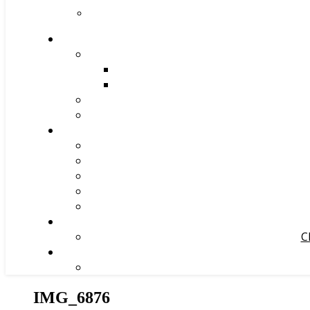
С
IMG_6876