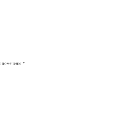
я помечены
*