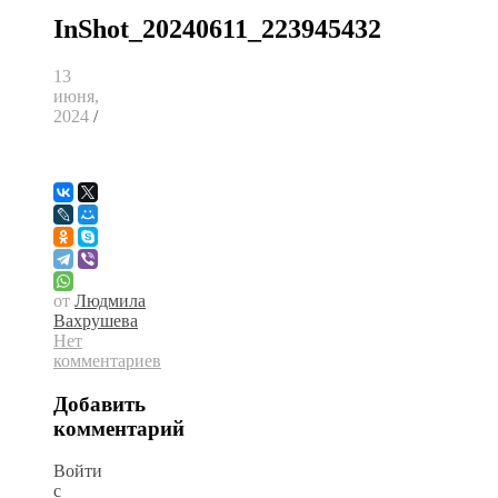
InShot_20240611_223945432
13
июня,
2024
/
от
Людмила
Вахрушева
Нет
комментариев
Добавить
комментарий
Войти
с