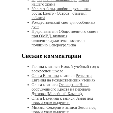
нашего храма
30 лет заботы, любви и духовного
роста: Центр «Остров» отметил
юбилей
Рождественский свет для особенных
душ
Представители Общественного совета
при ОМВД, включая
священнослужителя, посетили
полицию Североуральска
Свежие комментарии
Галина
к записи
Новый учебный год в
воскресной школе
Ольга Важнина
к записи
Речь отца
Евгения на Рождественских чтениях
Ольга
к записи
Освящение Ново
сооруженного Креста на перевале
Дятлова (Молебный Камень).
Ольга Важнина
к записи
Земля под
новый храм выделена
Михаил Секерин
к записи
Земля под
новый храм выделена