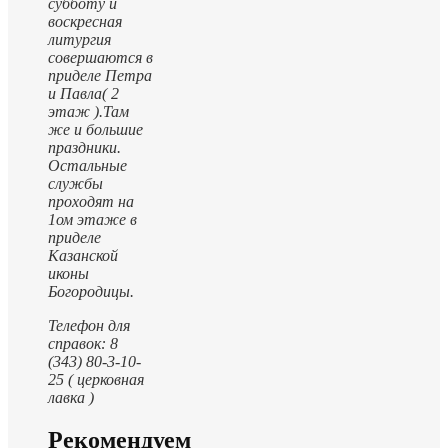
субботу и
воскресная
литургия
совершаются в
приделе Петра
и Павла( 2
этаж ).
Там
же и большие
праздники.
Остальные
службы
проходят на
1ом этаже в
приделе
Казанской
иконы
Богородицы.
Телефон для
справок: 8
(343) 80-3-10-
25 ( церковная
лавка )
Рекомендуем