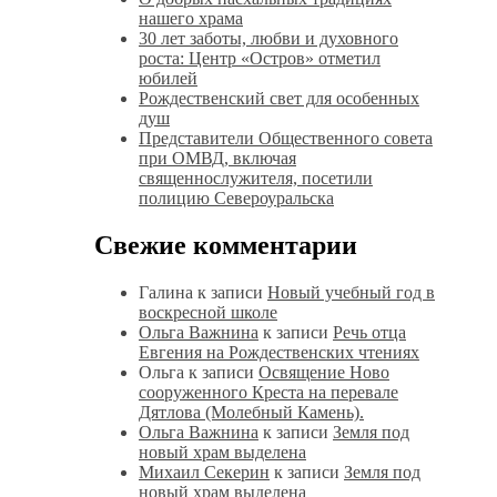
нашего храма
30 лет заботы, любви и духовного
роста: Центр «Остров» отметил
юбилей
Рождественский свет для особенных
душ
Представители Общественного совета
при ОМВД, включая
священнослужителя, посетили
полицию Североуральска
Свежие комментарии
Галина
к записи
Новый учебный год в
воскресной школе
Ольга Важнина
к записи
Речь отца
Евгения на Рождественских чтениях
Ольга
к записи
Освящение Ново
сооруженного Креста на перевале
Дятлова (Молебный Камень).
Ольга Важнина
к записи
Земля под
новый храм выделена
Михаил Секерин
к записи
Земля под
новый храм выделена