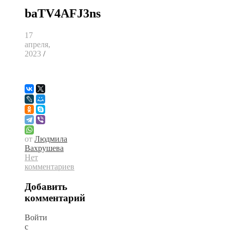
baTV4AFJ3ns
17
апреля,
2023
/
от
Людмила
Вахрушева
Нет
комментариев
Добавить
комментарий
Войти
с