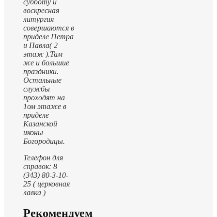
субботу и
воскресная
литургия
совершаются в
приделе Петра
и Павла( 2
этаж ).
Там
же и большие
праздники.
Остальные
службы
проходят на
1ом этаже в
приделе
Казанской
иконы
Богородицы.
Телефон для
справок: 8
(343) 80-3-10-
25 ( церковная
лавка )
Рекомендуем