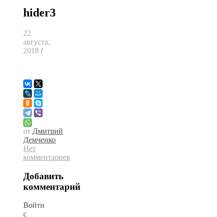
hider3
22
августа,
2018
/
от
Дмитрий
Демченко
Нет
комментариев
Добавить
комментарий
Войти
с