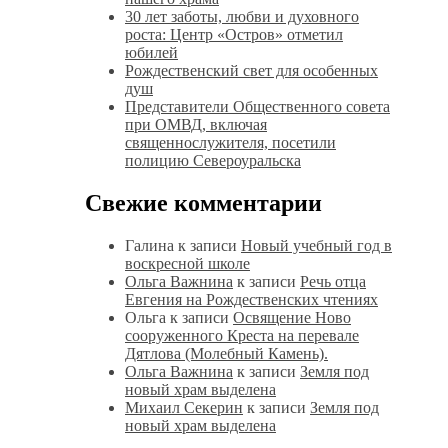
30 лет заботы, любви и духовного
роста: Центр «Остров» отметил
юбилей
Рождественский свет для особенных
душ
Представители Общественного совета
при ОМВД, включая
священнослужителя, посетили
полицию Североуральска
Свежие комментарии
Галина
к записи
Новый учебный год в
воскресной школе
Ольга Важнина
к записи
Речь отца
Евгения на Рождественских чтениях
Ольга
к записи
Освящение Ново
сооруженного Креста на перевале
Дятлова (Молебный Камень).
Ольга Важнина
к записи
Земля под
новый храм выделена
Михаил Секерин
к записи
Земля под
новый храм выделена