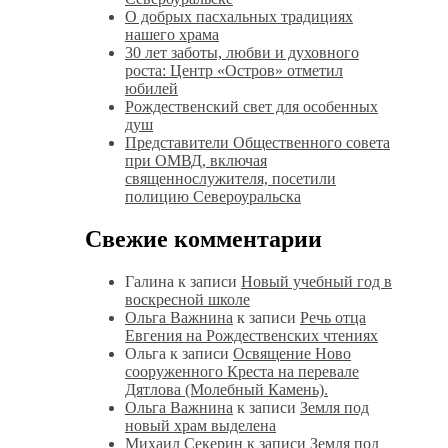
О добрых пасхальных традициях
нашего храма
30 лет заботы, любви и духовного
роста: Центр «Остров» отметил
юбилей
Рождественский свет для особенных
душ
Представители Общественного совета
при ОМВД, включая
священнослужителя, посетили
полицию Североуральска
Свежие комментарии
Галина
к записи
Новый учебный год в
воскресной школе
Ольга Важнина
к записи
Речь отца
Евгения на Рождественских чтениях
Ольга
к записи
Освящение Ново
сооруженного Креста на перевале
Дятлова (Молебный Камень).
Ольга Важнина
к записи
Земля под
новый храм выделена
Михаил Секерин
к записи
Земля под