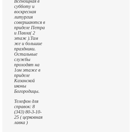
Всенощная в
субботу и
воскресная
литургия
совершаются в
приделе Петра
и Павла( 2
этаж ).
Там
же и большие
праздники.
Остальные
службы
проходят на
1ом этаже в
приделе
Казанской
иконы
Богородицы.
Телефон для
справок: 8
(343) 80-3-10-
25 ( церковная
лавка )