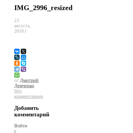
IMG_2996_resized
23
августа,
2018
/
от
Дмитрий
Демченко
Нет
комментариев
Добавить
комментарий
Войти
с